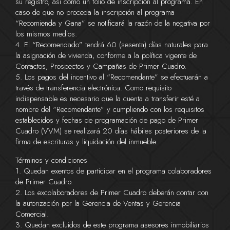
su registro, así como un folio de inscripción al programa. En
caso de que no proceda la inscripción al programa
“Recomienda y Gana” se notificará la razón de la negativa por
los mismos medios.
4. El “Recomendado” tendrá 60 (sesenta) días naturales para
la asignación de vivienda, conforme a la política vigente de
Contactos, Prospectos y Campañas de Primer Cuadro.
5. Los pagos del incentivo al “Recomendante” se efectuarán a
través de transferencia electrónica. Como requisito
indispensable es necesario que la cuenta a transferir esté a
nombre del “Recomendante” y cumpliendo con los requisitos
establecidos y fechas de programación de pago de Primer
Cuadro (VVM) se realizará 20 días hábiles posteriores de la
firma de escrituras y liquidación del inmueble.
Términos y condiciones
1. Quedan exentos de participar en el programa colaboradores
de Primer Cuadro.
2. Los excolaboradores de Primer Cuadro deberán contar con
la autorización por la Gerencia de Ventas y Gerencia
Comercial.
3. Quedan excluidos de este programa asesores inmobiliarios