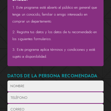
1. Este programa está abierto al público en general que
tenga un conocido, familiar o amigo interesado en
comprar un departamento.
2. Registra tus datos y los datos de tu recomendado en
los siguientes formularios.
3. Este programa aplica términos y condiciones y está
sujeto a disponibilidad.
DATOS DE LA PERSONA RECOMENDADA